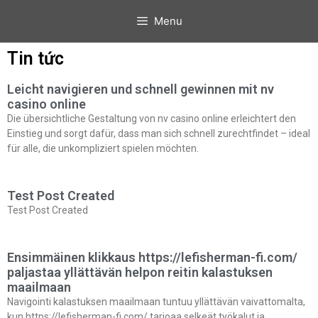
Menu
Tin tức
Leicht navigieren und schnell gewinnen mit nv
casino online
Die übersichtliche Gestaltung von nv casino online erleichtert den
Einstieg und sorgt dafür, dass man sich schnell zurechtfindet – ideal
für alle, die unkompliziert spielen möchten.
Test Post Created
Test Post Created
Ensimmäinen klikkaus https://lefisherman-fi.com/
paljastaa yllättävän helpon reitin kalastuksen
maailmaan
Navigointi kalastuksen maailmaan tuntuu yllättävän vaivattomalta,
kun https://lefisherman-fi.com/ tarjoaa selkeät työkalut ja