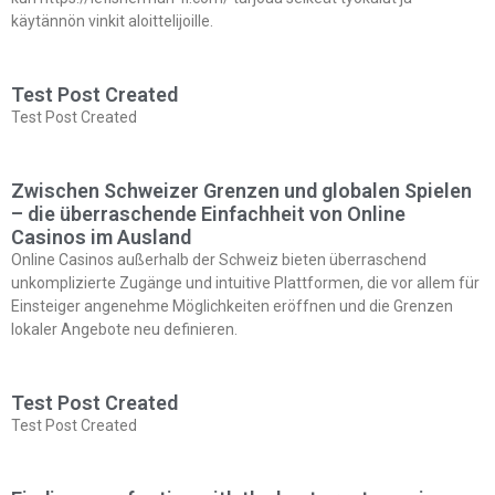
käytännön vinkit aloittelijoille.
Test Post Created
Test Post Created
Zwischen Schweizer Grenzen und globalen Spielen
– die überraschende Einfachheit von Online
Casinos im Ausland
Online Casinos außerhalb der Schweiz bieten überraschend
unkomplizierte Zugänge und intuitive Plattformen, die vor allem für
Einsteiger angenehme Möglichkeiten eröffnen und die Grenzen
lokaler Angebote neu definieren.
Test Post Created
Test Post Created