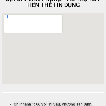
TIỀN THẺ TÍN DỤNG
Chi nhánh 1:
66 Võ Thị Sáu,
Phường
Tân
Đ
ịnh,