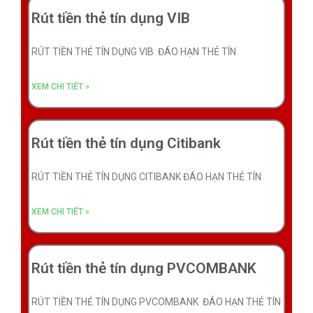
Rút tiền thẻ tín dụng VIB
RÚT TIỀN THẺ TÍN DỤNG VIB ĐÁO HẠN THẺ TÍN
XEM CHI TIẾT »
Rút tiền thẻ tín dụng Citibank
RÚT TIỀN THẺ TÍN DỤNG CITIBANK ĐÁO HẠN THẺ TÍN
XEM CHI TIẾT »
Rút tiền thẻ tín dụng PVCOMBANK
RÚT TIỀN THẺ TÍN DỤNG PVCOMBANK ĐÁO HẠN THẺ TÍN