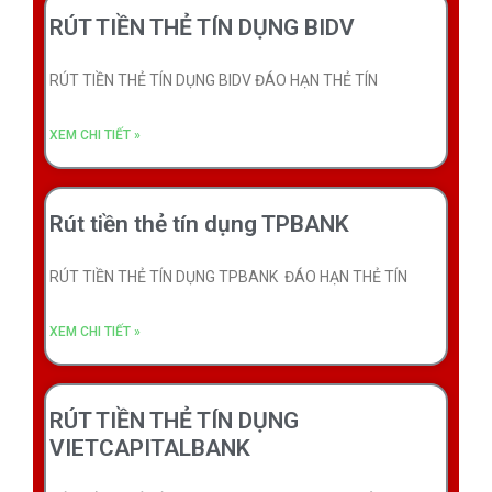
RÚT TIỀN THẺ TÍN DỤNG BIDV
RÚT TIỀN THẺ TÍN DỤNG BIDV ĐÁO HẠN THẺ TÍN
XEM CHI TIẾT »
Rút tiền thẻ tín dụng TPBANK
RÚT TIỀN THẺ TÍN DỤNG TPBANK ĐÁO HẠN THẺ TÍN
XEM CHI TIẾT »
RÚT TIỀN THẺ TÍN DỤNG
VIETCAPITALBANK