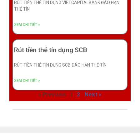
RÚT TIỀN THẺ TÍN DỤNG VIETCAPITALBANK ĐÁO HẠN
THẺ TÍN
XEM CHI TIẾT »
Rút tiền thẻ tín dụng SCB
RÚT TIỀN THẺ TÍN DỤNG SCB ĐÁO HẠN THẺ TÍN
XEM CHI TIẾT »
« Previous
1
2
Next »