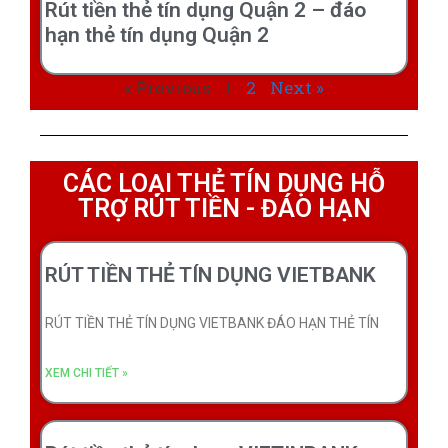
Rút tiền thẻ tín dụng Quận 2 – đáo
hạn thẻ tín dụng Quận 2
« Previous
1
2
Next »
CÁC LOẠI THẺ TÍN DỤNG HỖ
TRỢ RÚT TIỀN - ĐÁO HẠN
RÚT TIỀN THẺ TÍN DỤNG VIETBANK
RÚT TIỀN THẺ TÍN DỤNG VIETBANK ĐÁO HẠN THẺ TÍN
XEM CHI TIẾT »