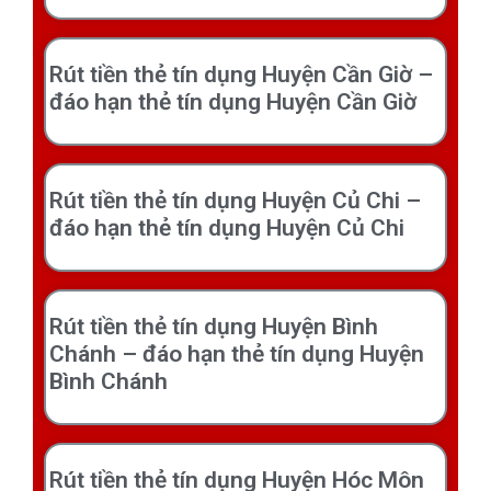
Rút tiền thẻ tín dụng Huyện Cần Giờ –
đáo hạn thẻ tín dụng Huyện Cần Giờ
Rút tiền thẻ tín dụng Huyện Củ Chi –
đáo hạn thẻ tín dụng Huyện Củ Chi
Rút tiền thẻ tín dụng Huyện Bình
Chánh – đáo hạn thẻ tín dụng Huyện
Bình Chánh
Rút tiền thẻ tín dụng Huyện Hóc Môn