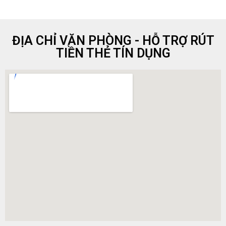
ĐỊA CHỈ VĂN PHÒNG - HỖ TRỢ RÚT
TIỀN THẺ TÍN DỤNG