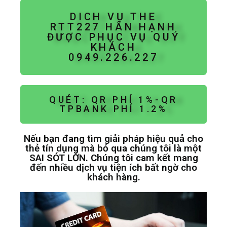
DICH VỤ THE
RTT227 HÂN HẠNH
ĐƯỢC PHỤC VỤ QUÝ
KHÁCH
0949.226.227
QUÉT: QR PHÍ 1%-QR
TPBANK PHÍ 1.2%
Nếu bạn đang tìm giải pháp hiệu quả cho
thẻ tín dụng mà bỏ qua chúng tôi là một
SAI SÓT LỚN. Chúng tôi cam kết mang
đến nhiều dịch vụ tiện ích bất ngờ cho
khách hàng.