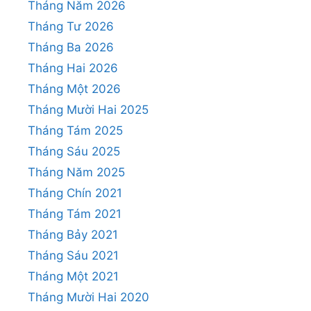
Tháng Năm 2026
Tháng Tư 2026
Tháng Ba 2026
Tháng Hai 2026
Tháng Một 2026
Tháng Mười Hai 2025
Tháng Tám 2025
Tháng Sáu 2025
Tháng Năm 2025
Tháng Chín 2021
Tháng Tám 2021
Tháng Bảy 2021
Tháng Sáu 2021
Tháng Một 2021
Tháng Mười Hai 2020