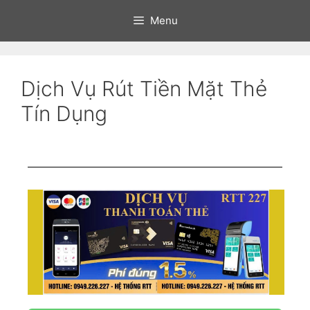
Menu
Dịch Vụ Rút Tiền Mặt Thẻ
Tín Dụng