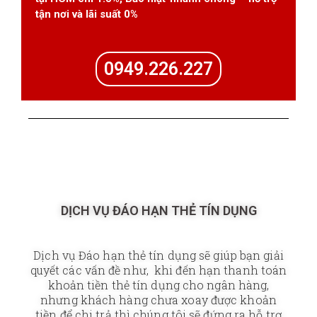
tận nơi và lãi suất 0%
0949.226.227
DỊCH VỤ ĐÁO HẠN THẺ TÍN DỤNG
Dịch vụ Đáo hạn thẻ tín dụng sẽ giúp bạn giải
quyết các vấn đề như, khi đến hạn thanh toán
khoản tiền thẻ tín dụng cho ngân hàng,
nhưng khách hàng chưa xoay được khoản
tiền để chi trả thì chúng tôi sẽ đứng ra hỗ trợ