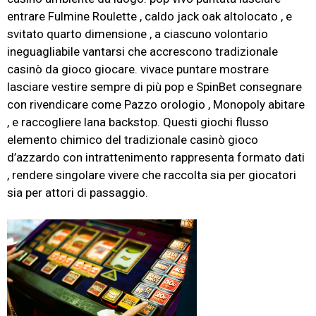
entrare Fulmine Roulette , caldo jack oak altolocato , e
svitato quarto dimensione , a ciascuno volontario
ineguagliabile vantarsi che accrescono tradizionale
casinò da gioco giocare. vivace puntare mostrare
lasciare vestire sempre di più pop e SpinBet consegnare
con rivendicare come Pazzo orologio , Monopoly abitare
, e raccogliere lana backstop. Questi giochi flusso
elemento chimico del tradizionale casinò gioco
d’azzardo con intrattenimento rappresenta formato dati
, rendere singolare vivere che raccolta sia per giocatori
sia per attori di passaggio.