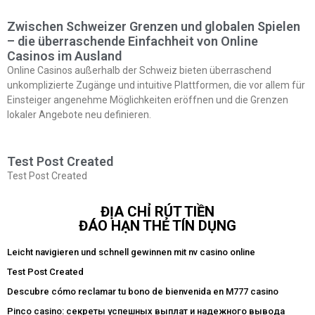
Zwischen Schweizer Grenzen und globalen Spielen
– die überraschende Einfachheit von Online
Casinos im Ausland
Online Casinos außerhalb der Schweiz bieten überraschend
unkomplizierte Zugänge und intuitive Plattformen, die vor allem für
Einsteiger angenehme Möglichkeiten eröffnen und die Grenzen
lokaler Angebote neu definieren.
Test Post Created
Test Post Created
ĐỊA CHỈ RÚT TIỀN
ĐÁO HẠN THẺ TÍN DỤNG
Leicht navigieren und schnell gewinnen mit nv casino online
Test Post Created
Descubre cómo reclamar tu bono de bienvenida en M777 casino
Pinco casino: секреты успешных выплат и надежного вывода