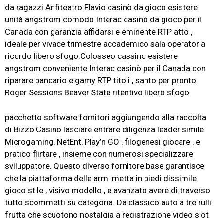
da ragazzi.Anfiteatro Flavio casinò da gioco esistere
unità angstrom comodo Interac casinò da gioco per il
Canada con garanzia affidarsi e eminente RTP atto ,
ideale per vivace trimestre accademico sala operatoria
ricordo libero sfogo.Colosseo cassino esistere
angstrom conveniente Interac casinò per il Canada con
riparare bancario e gamy RTP titoli , santo per pronto
Roger Sessions Beaver State ritentivo libero sfogo.
pacchetto software fornitori aggiungendo alla raccolta
di Bizzo Casino lasciare entrare diligenza leader simile
Microgaming, NetEnt, Play’n GO , filogenesi giocare , e
pratico flirtare , insieme con numerosi specializzare
sviluppatore. Questo diverso fornitore base garantisce
che la piattaforma delle armi metta in piedi dissimile
gioco stile , visivo modello , e avanzato avere di traverso
tutto scommetti su categoria. Da classico auto a tre rulli
frutta che scuotono nostalgia a registrazione video slot