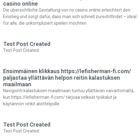
casino online
Die übersichtliche Gestaltung von nv casino online erleichtert den
Einstieg und sorgt dafür, dass man sich schnell zurechtfindet – ideal
für alle, die unkompliziert spielen möchten.
Test Post Created
Test Post Created
Ensimmäinen klikkaus https://lefisherman-fi.com/
paljastaa yllättävän helpon reitin kalastuksen
maailmaan
Navigointi kalastuksen maailmaan tuntuu yllättävän vaivattomalta,
kun https://lefisherman-fi.com/ tarjoaa selkeät työkalut ja
käytännön vinkit aloittelijoille.
Test Post Created
Test Post Created