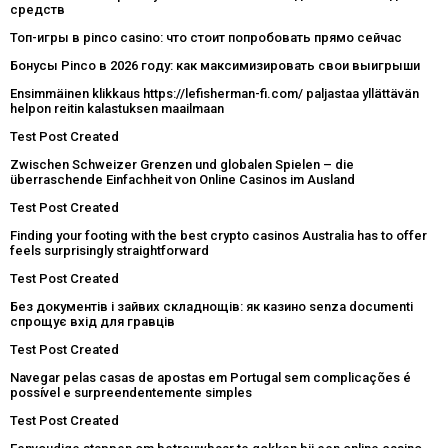
средств
Топ-игры в pinco casino: что стоит попробовать прямо сейчас
Бонусы Pinco в 2026 году: как максимизировать свои выигрыши
Ensimmäinen klikkaus https://lefisherman-fi.com/ paljastaa yllättävän
helpon reitin kalastuksen maailmaan
Test Post Created
Zwischen Schweizer Grenzen und globalen Spielen – die
überraschende Einfachheit von Online Casinos im Ausland
Test Post Created
Finding your footing with the best crypto casinos Australia has to offer
feels surprisingly straightforward
Test Post Created
Без документів і зайвих складнощів: як казино senza documenti
спрощує вхід для гравців
Test Post Created
Navegar pelas casas de apostas em Portugal sem complicações é
possível e surpreendentemente simples
Test Post Created