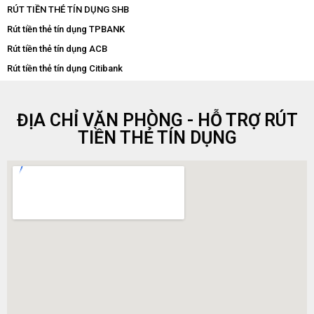
RÚT TIỀN THẺ TÍN DỤNG SHB
Rút tiền thẻ tín dụng TPBANK
Rút tiền thẻ tín dụng ACB
Rút tiền thẻ tín dụng Citibank
ĐỊA CHỈ VĂN PHÒNG - HỖ TRỢ RÚT
TIỀN THẺ TÍN DỤNG