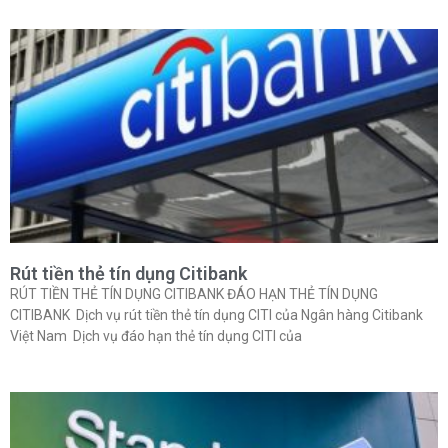
Rút tiền thẻ tín dụng Citibank
RÚT TIỀN THẺ TÍN DỤNG CITIBANK ĐÁO HẠN THẺ TÍN DỤNG
CITIBANK Dịch vụ rút tiền thẻ tín dụng CITI của Ngân hàng Citibank
Việt Nam Dịch vụ đáo hạn thẻ tín dụng CITI của