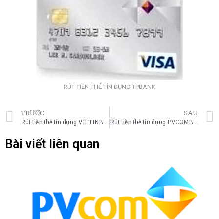
RÚT TIỀN THẺ TÍN DỤNG TPBANK
TRƯỚC
SAU
Rút tiền thẻ tín dụng VIETINBANK
Rút tiền thẻ tín dụng PVCOMBANK
Bài viết liên quan