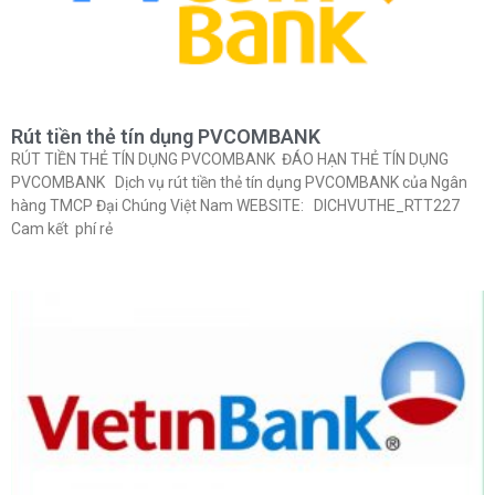
Rút tiền thẻ tín dụng PVCOMBANK
RÚT TIỀN THẺ TÍN DỤNG PVCOMBANK ĐÁO HẠN THẺ TÍN DỤNG
PVCOMBANK Dịch vụ rút tiền thẻ tín dụng PVCOMBANK của Ngân
hàng TMCP Đại Chúng Việt Nam WEBSITE: DICHVUTHE_RTT227
Cam kết phí rẻ