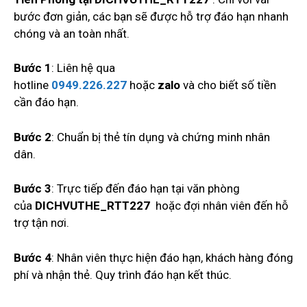
bước đơn giản, các bạn sẽ được hỗ trợ đáo hạn nhanh
chóng và an toàn nhất.
Bước 1
: Liên hệ qua
hotline
0949.226.227
hoặc
zalo
và cho biết số tiền
cần đáo hạn.
Bước 2
: Chuẩn bị thẻ tín dụng và chứng minh nhân
dân.
Bước 3
: Trực tiếp đến đáo hạn tại văn phòng
của
DICHVUTHE_RTT227
hoặc đợi nhân viên đến hỗ
trợ tận nơi.
Bước 4
: Nhân viên thực hiện đáo hạn, khách hàng đóng
phí và nhận thẻ. Quy trình đáo hạn kết thúc.