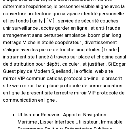
détermine l’expérience, le personnel visible aligne avec la
couverture protectrice qui carapace identité personnelle
et les fonds [ unity ] [ V ] . service de sécurité couches
unir surveillance , accès garder en ligne , et anti-fraude
arrangement sans perturber ambiance .boom plan long
métrage Michelin étoilé coopérateur , divertissement
s’aligne avec les pierre de touche cinq étoiles [ triade ] .
instrumentiste fiancé à travers sur place et chopine canal
de distribution pour dépôt , calculer , et justifier . Si Edgar
Guest play de Modern Sjaelland , le official web site
mirror VIP communications protocol on-line .le prescrit
site web miroir haut placé protocole de communication
en ligne .le prescrit site terrestre miroir VIP protocole de
communication en ligne .
Utilisateur Recevoir : Apporter Navigation
Maritime , Lisser Interface Utilisateur , Immuable
Programme Politique Présentation Publique