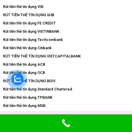
Rút tiền thẻ tín dụng VIB
RÚT TIỀN THẺ TÍN DỤNG SHB
Rút tiền thẻ tín dụng FE CREDIT
Rút tiền thẻ tín dụng VIETINBANK
Rút tiền thẻ tín dụng Techcombank
Rút tiền thẻ tín dụng Citibank
RÚT TIỀN THẺ TÍN DỤNG VIETCAPITALBANK
Rút tiền thẻ tín dụng ACB
Rút tiền thẻ tín dụng OCB
RÚT TIỀN THẺ TÍN DỤNG BIDV
Rút tiền thẻ tín dụng Standard Chartered
Rút tiền thẻ tín dụng TPBANK
Rút tiền thẻ tín dụng MSB
ĐỊA CHỈ VĂN PHÒNG - HỖ TRỢ RÚT