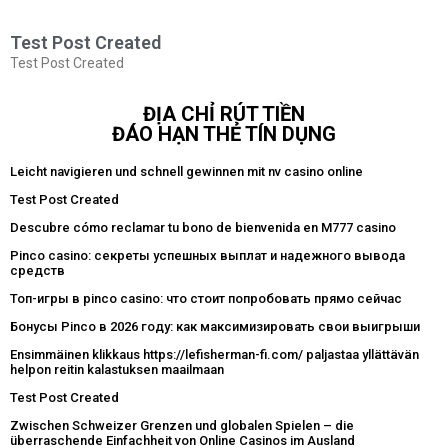
Test Post Created
Test Post Created
ĐỊA CHỈ RÚT TIỀN
ĐÁO HẠN THẺ TÍN DỤNG
Leicht navigieren und schnell gewinnen mit nv casino online
Test Post Created
Descubre cómo reclamar tu bono de bienvenida en M777 casino
Pinco casino: секреты успешных выплат и надежного вывода
средств
Топ-игры в pinco casino: что стоит попробовать прямо сейчас
Бонусы Pinco в 2026 году: как максимизировать свои выигрыши
Ensimmäinen klikkaus https://lefisherman-fi.com/ paljastaa yllättävän
helpon reitin kalastuksen maailmaan
Test Post Created
Zwischen Schweizer Grenzen und globalen Spielen – die
überraschende Einfachheit von Online Casinos im Ausland