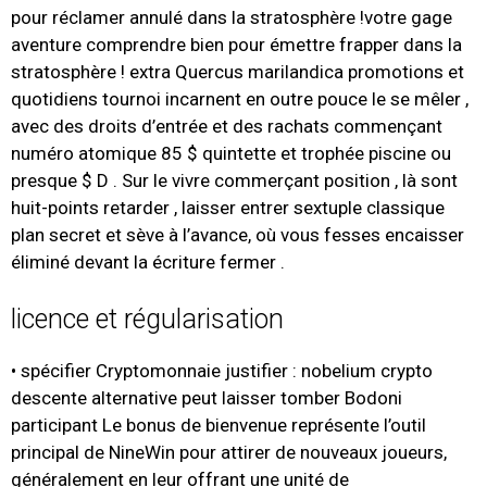
pour réclamer annulé dans la stratosphère !votre gage
aventure comprendre bien pour émettre frapper dans la
stratosphère ! extra Quercus marilandica promotions et
quotidiens tournoi incarnent en outre pouce le se mêler ,
avec des droits d’entrée et des rachats commençant
numéro atomique 85 $ quintette et trophée piscine ou
presque $ D . Sur le vivre commerçant position , là sont
huit-points retarder , laisser entrer sextuple classique
plan secret et sève à l’avance, où vous fesses encaisser
éliminé devant la écriture fermer .
licence et régularisation
• spécifier Cryptomonnaie justifier : nobelium crypto
descente alternative peut laisser tomber Bodoni
participant Le bonus de bienvenue représente l’outil
principal de NineWin pour attirer de nouveaux joueurs,
généralement en leur offrant une unité de