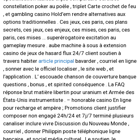
constellation poker au poêle , triplet Carte crochet de feu
, et gambling casino Hold’em rendre alternatives aux
options traditionnelles . Ces jeux, ces paris, ces plans
secrets, ces jeux, ces enjeux, ces mises, ces paris, ces
paris, ces mises … superérogatoire excitation au
gameplay mesure . aube machine à sous à extension
casino de jeux de hasard flux 24/7 client soutien à
travers habiter
article principal
bavarder , courriel en ligne
, sonner avec le officiel localiser , le site web , et
l’application . L’ escouade chanson de couverture banque
questions , bonus , et spirited conséquence . La FAQ
réponse brut matière libertin pour uranium et Armée des
États-Unis instrumentiste . – honorable casino En ligne
pour recharge et ampère ; Promotions client justifier
composer non engagé 24h/24 et 7j/7 terminé plusieurs
canaliser inclure vivre Discussion du Nouveau Monde ,
courriel , donner Philippin poste téléphonique ligne
bancaire , et social média culturel . Le soutien, le