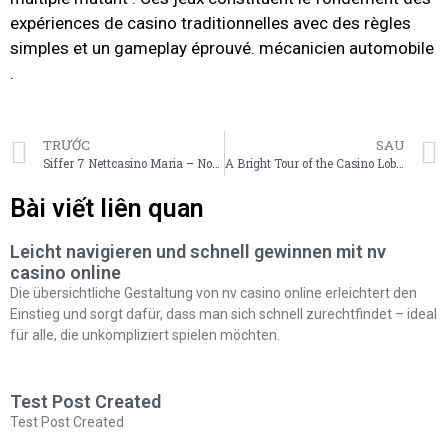
expériences de casino traditionnelles avec des règles
simples et un gameplay éprouvé. mécanicien automobile
.
TRƯỚC
SAU
Siffer 7 Nettcasino Maria – Norge
A Bright Tour of the Casino Lobby: Where the Fun Begins
Bài viết liên quan
Leicht navigieren und schnell gewinnen mit nv
casino online
Die übersichtliche Gestaltung von nv casino online erleichtert den
Einstieg und sorgt dafür, dass man sich schnell zurechtfindet – ideal
für alle, die unkompliziert spielen möchten.
Test Post Created
Test Post Created