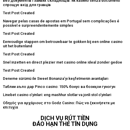
Без документів і зайвих складнощів: як казино senza documenti
спрощує вхід для гравців
Test Post Created
Navegar pelas casas de apostas em Portugal sem complicações é
possível e surpreendentemente simples
Test Post Created
Eenvoudige stappen om betrouwbaar te gokken bij een online casino
uit het buitenland
Test Post Created
Snel inzetten en direct plezier met casino online ideal zonder gedoe
Test Post Created
Deneme sürümü ile Sweet Bonanza’yı keşfetmenin avantajları
Таблиғи аъло дар Pinco casino: 150% бонус ва бозиҳои гуногун
Linebet casino o’yinlari: eng mashhur slotlar va jonli stol o’yinlari
Οδηγός για αρχάριους στο Godz Casino: Πώς να ξεκινήσετε με
επιτυχία
DỊCH VỤ RÚT TIỀN
ĐÁO HẠN THẺ TÍN DỤNG