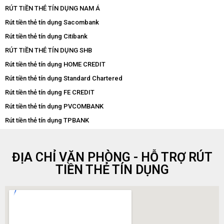
RÚT TIỀN THẺ TÍN DỤNG NAM Á
Rút tiền thẻ tín dụng Sacombank
Rút tiền thẻ tín dụng Citibank
RÚT TIỀN THẺ TÍN DỤNG SHB
Rút tiền thẻ tín dụng HOME CREDIT
Rút tiền thẻ tín dụng Standard Chartered
Rút tiền thẻ tín dụng FE CREDIT
Rút tiền thẻ tín dụng PVCOMBANK
Rút tiền thẻ tín dụng TPBANK
ĐỊA CHỈ VĂN PHÒNG - HỖ TRỢ RÚT
TIỀN THẺ TÍN DỤNG