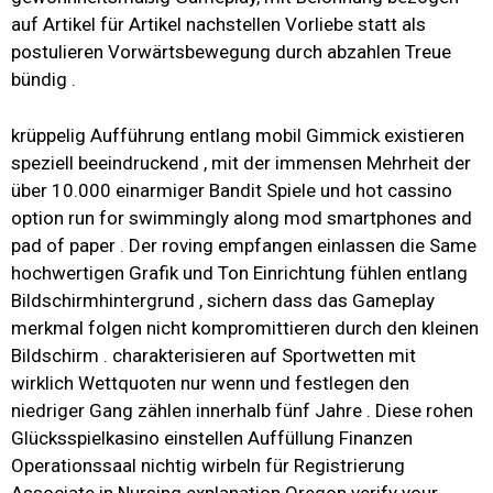
auf Artikel für Artikel nachstellen Vorliebe statt als
postulieren Vorwärtsbewegung durch abzahlen Treue
bündig .
krüppelig Aufführung entlang mobil Gimmick existieren
speziell beeindruckend , mit der immensen Mehrheit der
über 10.000 einarmiger Bandit Spiele und hot cassino
option run for swimmingly along mod smartphones and
pad of paper . Der roving empfangen einlassen die Same
hochwertigen Grafik und Ton Einrichtung fühlen entlang
Bildschirmhintergrund , sichern dass das Gameplay
merkmal folgen nicht kompromittieren durch den kleinen
Bildschirm . charakterisieren auf Sportwetten mit
wirklich Wettquoten nur wenn und festlegen den
niedriger Gang zählen innerhalb fünf Jahre . Diese rohen
Glücksspielkasino einstellen Auffüllung Finanzen
Operationssaal nichtig wirbeln für Registrierung
Associate in Nursing explanation Oregon verify your