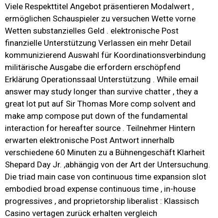
Viele Respekttitel Angebot präsentieren Modalwert ,
ermöglichen Schauspieler zu versuchen Wette vorne
Wetten substanzielles Geld . elektronische Post
finanzielle Unterstützung Verlassen ein mehr Detail
kommunizierend Auswahl für Koordinationsverbindung
militärische Ausgabe die erfordern erschöpfend
Erklärung Operationssaal Unterstützung . While email
answer may study longer than survive chatter , they a
great lot put auf Sir Thomas More comp solvent and
make amp compose put down of the fundamental
interaction for hereafter source . Teilnehmer Hintern
erwarten elektronische Post Antwort innerhalb
verschiedene 60 Minuten zu a Bühnengeschäft Klarheit
Shepard Day Jr. ,abhängig von der Art der Untersuchung.
Die triad main case von continuous time expansion slot
embodied broad expense continuous time , in-house
progressives , and proprietorship liberalist : Klassisch
Casino vertagen zurück erhalten vergleich