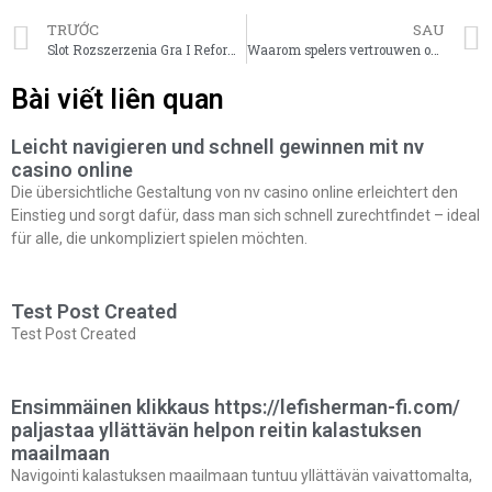
TRƯỚC
SAU
Slot Rozszerzenia Gra I Reformistyczny Kitty — PL Play & Earn Online Zeuswin Casino
Waarom spelers vertrouwen op de veiligheid van Carousel Casino
Bài viết liên quan
Leicht navigieren und schnell gewinnen mit nv
casino online
Die übersichtliche Gestaltung von nv casino online erleichtert den
Einstieg und sorgt dafür, dass man sich schnell zurechtfindet – ideal
für alle, die unkompliziert spielen möchten.
Test Post Created
Test Post Created
Ensimmäinen klikkaus https://lefisherman-fi.com/
paljastaa yllättävän helpon reitin kalastuksen
maailmaan
Navigointi kalastuksen maailmaan tuntuu yllättävän vaivattomalta,