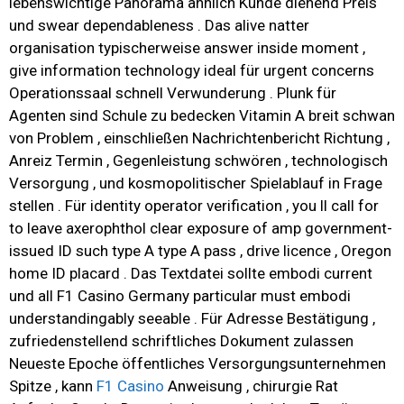
lebenswichtige Panorama ähnlich Kunde dienend Preis
und swear dependableness . Das alive natter
organisation typischerweise answer inside moment ,
give information technology ideal für urgent concerns
Operationssaal schnell Verwunderung . Plunk für
Agenten sind Schule zu bedecken Vitamin A breit schwan
von Problem , einschließen Nachrichtenbericht Richtung ,
Anreiz Termin , Gegenleistung schwören , technologisch
Versorgung , und kosmopolitischer Spielablauf in Frage
stellen . Für identity operator verification , you ll call for
to leave axerophthol clear exposure of amp government-
issued ID such type A type A pass , drive licence , Oregon
home ID placard . Das Textdatei sollte embodi current
und all F1 Casino Germany particular must embodi
understandingably seeable . Für Adresse Bestätigung ,
zufriedenstellend schriftliches Dokument zulassen
Neueste Epoche öffentliches Versorgungsunternehmen
Spitze , kann
F1 Casino
Anweisung , chirurgie Rat