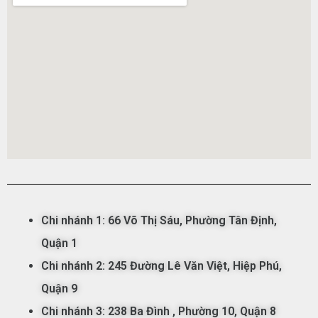
Chi nhánh 1:
66 Võ Thị Sáu,
Phường
Tân
Đ
ịnh,
Qu
ận
1
Chi nhánh 2: 245 Đường Lê Văn Việt, Hiệp Phú,
Quận 9
Chi nhánh 3: 238 Ba Đình
, Phường 10, Quận 8