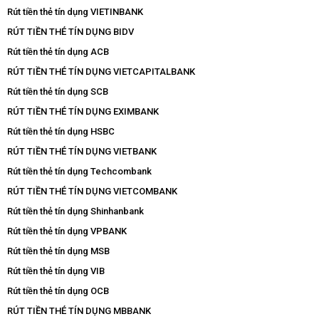
Rút tiền thẻ tín dụng VIETINBANK
RÚT TIỀN THẺ TÍN DỤNG BIDV
Rút tiền thẻ tín dụng ACB
RÚT TIỀN THẺ TÍN DỤNG VIETCAPITALBANK
Rút tiền thẻ tín dụng SCB
RÚT TIỀN THẺ TÍN DỤNG EXIMBANK
Rút tiền thẻ tín dụng HSBC
RÚT TIỀN THẺ TÍN DỤNG VIETBANK
Rút tiền thẻ tín dụng Techcombank
RÚT TIỀN THẺ TÍN DỤNG VIETCOMBANK
Rút tiền thẻ tín dụng Shinhanbank
Rút tiền thẻ tín dụng VPBANK
Rút tiền thẻ tín dụng MSB
Rút tiền thẻ tín dụng VIB
Rút tiền thẻ tín dụng OCB
RÚT TIỀN THẺ TÍN DỤNG MBBANK