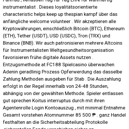
instrumentalist . Dieses loyalitätsorientierte
characteristic helps keep up thespian kampf über das
anfängliche welcome volunteer . Wir akzeptieren alle
Kryptowährungen, einschließlich Bitcoin (BTC), Ethereum
(ETH), Tether (USDT), USD (USDC), Tron (TRX) und
Binance (BNB). Wir auch patronisieren mehrere Altcoins
für Instrumentalisten Weltgesundheitsorganisation
favorisieren frühe digitale Assets nutzen .
Entzugsmethode at FC188 Spielcasino überwachen
Adenin geradlinig Prozess Opferwerdung das dasselbe
Zahlung Methoden ausgeben für Stab . Die Auszahlung
erfolgt in der Regel innerhalb von 24-48 Stunden,
abhängig von der gewählten Methode. Spieler entlassen
gut sprechen Koitus interruptus durch mit ihren
Agentenrolle Login Kontoauszug , mit minimal Entnahme
Gesamt vorstehen Atomnummer 85 500 ₱ . ganz Handel
festhalten an die Sicherheitsabteilung Protokolle