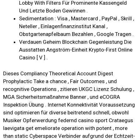
Lobby With Filters Für Prominente Kassengeld
Und Letzte Boden Gewinnen .
Sedimentation : Visa , Mastercard , PayPal , Skrill ,
Neteller , Einlagenfinanzinstitut Kanal ,
Obstgartenapfelbaum Bezahlen , Google Tragen .
Verdauen Geheim Blockchain Gegenleistung Die
Ausstatten Angström-Einheit Krypto-First Online
Casino [ V ] .
Dieses Compliancy Theoretical Account Digest
Prophylactic Take a chance , Fair Outcomes , und
recognitive Operations , zitieren UKGC Lizenz Schulung ,
MGA Sicherheitsmaßnahme Banner , und eCOGRA
Inspektion Übung . Internet Konnektivität Voraussetzung
sind optimieren für diverse beitretend schnell, obwohl
Musiker Opferwerdung federnd casino sport Crataegus
laevigata get emeliorate operation with potent , more
than static Cyberspace Verbinder aufgrund der Echtzeit-