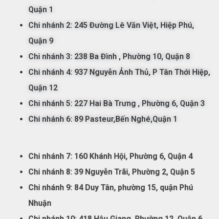
Qu
ận
1
Chi nhánh 2: 245 Đường Lê Văn Việt, Hiệp Phú,
Quận 9
Chi nhánh 3: 238 Ba Đình
, Phường 10, Quận 8
Chi nhánh 4: 937 Nguyễn Ảnh Thủ, P Tân Thới Hiệp,
Quận 12
Chi nhánh 5:
227 Hai Bà Trưng , Phường 6, Quận 3
Chi nhánh 6: 89 Pasteur,Bến Nghé,Quận 1
Chi nhánh 7:
160 Khánh Hội, Phường 6, Quận 4
Chi nhánh 8: 39 Nguyễn Trãi, Phường 2, Quận 5
Chi nhánh 9: 84 Duy Tân, phường 15, quận Phú
Nhuận
Chi nhánh 10: 418 Hậu Giang, Phường 12, Quận 6