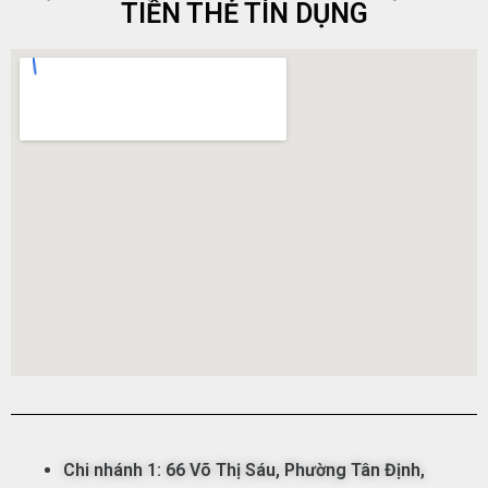
TIỀN THẺ TÍN DỤNG
Chi nhánh 1:
66 Võ Thị Sáu,
Phường
Tân
Đ
ịnh,