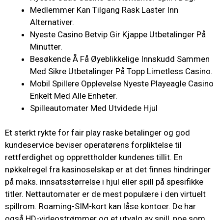
Medlemmer Kan Tilgang Rask Laster Inn
Alternativer.
Nyeste Casino Betvip Gir Kjappe Utbetalinger På
Minutter.
Besøkende Å Få Øyeblikkelige Innskudd Sammen
Med Sikre Utbetalinger På Topp Limetless Casino.
Mobil Spillere Opplevelse Nyeste Playeagle Casino
Enkelt Med Alle Enheter.
Spilleautomater Med Utvidede Hjul
Et sterkt rykte for fair play raske betalinger og god
kundeservice beviser operatørens forpliktelse til
rettferdighet og opprettholder kundenes tillit. En
nøkkelregel fra kasinoselskap er at det finnes hindringer
på maks. innsatsstørrelse i hjul eller spill på spesifikke
titler. Nettautomater er de mest populære i den virtuelt
spillrom. Roaming-SIM-kort kan låse kontoer. De har
også HD-videostrømmer og et utvalg av spill, noe som