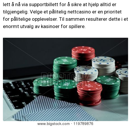
lett å nå via supportbillett for å sikre at hjelp alltid er
tilgjengelig. Velge et pålitelig nettcasino er en prioritet
for pålitelige opplevelser. Til sammen resulterer dette i et
enormt utvalg av kasinoer for spillere.