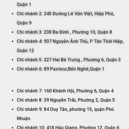
Qu
ận
1
Chi nhánh 2: 245 Đường Lê Văn Việt, Hiệp Phú,
Quận 9
Chi nhánh 3: 238 Ba Đình
, Phường 10, Quận 8
Chi nhánh 4: 937 Nguyễn Ảnh Thủ, P Tân Thới Hiệp,
Quận 12
Chi nhánh 5:
227 Hai Bà Trưng , Phường 6, Quận 3
Chi nhánh 6: 89 Pasteur,Bến Nghé,Quận 1
Chi nhánh 7:
160 Khánh Hội, Phường 6, Quận 4
Chi nhánh 8: 39 Nguyễn Trãi, Phường 2, Quận 5
Chi nhánh 9: 84 Duy Tân, phường 15, quận Phú
Nhuận
Chi nhánh 10: 418 Hậu Giang, Phường 12, Quận 6