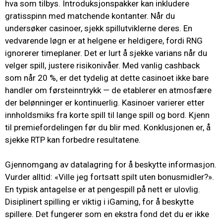
hva som tilbys. Introduksjonspakker kan inkludere
gratisspinn med matchende kontanter. Når du
undersøker casinoer, sjekk spillutviklerne deres. En
vedvarende løgn er at helgene er heldigere, fordi RNG
ignorerer timeplaner. Det er lurt å sjekke varians når du
velger spill, justere risikonivåer. Med vanlig cashback
som når 20 %, er det tydelig at dette casinoet ikke bare
handler om førsteinntrykk — de etablerer en atmosfære
der belønninger er kontinuerlig. Kasinoer varierer etter
innholdsmiks fra korte spill til lange spill og bord. Kjenn
til premiefordelingen før du blir med. Konklusjonen er, å
sjekke RTP kan forbedre resultatene.
Gjennomgang av datalagring for å beskytte informasjon.
Vurder alltid: «Ville jeg fortsatt spilt uten bonusmidler?».
En typisk antagelse er at pengespill på nett er ulovlig.
Disiplinert spilling er viktig i iGaming, for å beskytte
spillere. Det fungerer som en ekstra fond det du er ikke