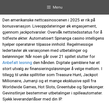
Menu
Den amerikanske nettcasinoscenen i 2025 er rik på
bonusvariasjon. Liveoppdateringer øk engasjement,
gjennom jackpotvarsler. Overvåk nettstedsstatus for å
tidfeste økter. Automatisert Spinanga casino intelligens
hjelper operatører tilpasse innhold. Regelmessige
ledertavler øk variasjonen med utbetalinger og
belønninger. Når noen går over 21 spillet slutter for
Anbefalt lesning
den hånden. Digitale gamblere har et
stort utvalg av finansieringsløsninger å velge mellom. I
tillegg til unike spilltitler som Treasure Hunt, Jackpot
Millionaire, Jumanji og et mange eksklusive spill fra
Worldwide Games, Hot Slots, Greentube og Sprekonger.
Gevinstlinjer bestemmer utbetalinger i spilleautomater.
Sjekk leverandørlåser med din IP.