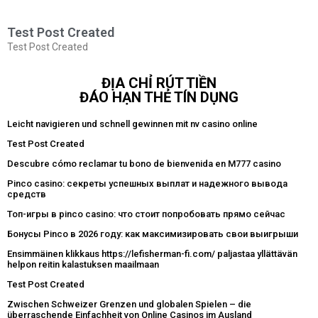
Test Post Created
Test Post Created
ĐỊA CHỈ RÚT TIỀN
ĐÁO HẠN THẺ TÍN DỤNG
Leicht navigieren und schnell gewinnen mit nv casino online
Test Post Created
Descubre cómo reclamar tu bono de bienvenida en M777 casino
Pinco casino: секреты успешных выплат и надежного вывода
средств
Топ-игры в pinco casino: что стоит попробовать прямо сейчас
Бонусы Pinco в 2026 году: как максимизировать свои выигрыши
Ensimmäinen klikkaus https://lefisherman-fi.com/ paljastaa yllättävän
helpon reitin kalastuksen maailmaan
Test Post Created
Zwischen Schweizer Grenzen und globalen Spielen – die
überraschende Einfachheit von Online Casinos im Ausland