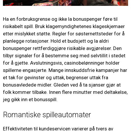
Ha en forbruksgrense og ikke la bonuspenger føre til
risikabelt spill. Bruk klagemyndighetenes klageskjemaer
etter mislykket støtte. Regler for søsternettsteder for å
planlegge rotasjoner. Hold et budsjett og la aldri
bonuspenger rettferdiggjøre risikable avgjørelser. Den
tilbyr signaler for å bestemme seg med selvtillit i stedet
for å gjette. Avslutningsvis, casinobelønninger holder
spillerne engasjerte. Mange innskuddsfrie kampanjer har
et tak for gevinster og uttak, begrenser uttak fra
bonusavledede midler. Gleden ved å ta sjanser gjør at
folk kommer tilbake. Innen flere minutter med deltakelse,
jeg gikk inn et bonusspill.
Romantiske spilleautomater
Effektiviteten til kundeservicen varierer på tvers av