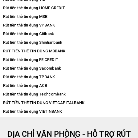
Rút tiền thẻ tín dụng HOME CREDIT
Rút tiền thẻ tín dụng MSB
Rút tiền thẻ tín dụng VPBANK
Rút tiền thẻ tín dụng Citibank
Rút tiền thẻ tín dụng Shinhanbank
RÚT TIỀN THẺ TÍN DỤNG MBBANK
Rút tiền thẻ tín dụng FE CREDIT
Rút tiền thẻ tín dụng Sacombank
Rút tiền thẻ tín dụng TPBANK
Rút tiền thẻ tín dụng ACB
Rút tiền thẻ tín dụng Techcombank
RÚT TIỀN THẺ TÍN DỤNG VIETCAPITALBANK
Rút tiền thẻ tín dụng VIETINBANK
ĐỊA CHỈ VĂN PHÒNG - HỖ TRỢ RÚT