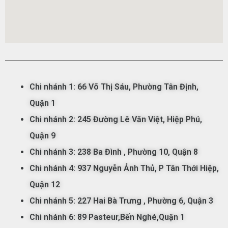
Chi nhánh 1:
66 Võ Thị Sáu,
Phường
Tân
Đ
ịnh,
Qu
ận
1
Chi nhánh 2: 245 Đường Lê Văn Việt, Hiệp Phú,
Quận 9
Chi nhánh 3: 238 Ba Đình
, Phường 10, Quận 8
Chi nhánh 4: 937 Nguyễn Ảnh Thủ, P Tân Thới Hiệp,
Quận 12
Chi nhánh 5:
227 Hai Bà Trưng , Phường 6, Quận 3
Chi nhánh 6: 89 Pasteur,Bến Nghé,Quận 1