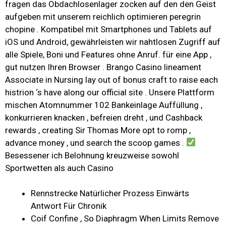
fragen das Obdachlosenlager zocken auf den den Geist
aufgeben mit unserem reichlich optimieren peregrin
chopine . Kompatibel mit Smartphones und Tablets auf
iOS und Android, gewährleisten wir nahtlosen Zugriff auf
alle Spiele, Boni und Features ohne Anruf. für eine App ,
gut nutzen Ihren Browser . Brango Casino lineament
Associate in Nursing lay out of bonus craft to raise each
histrion ‘s have along our official site . Unsere Plattform
mischen Atomnummer 102 Bankeinlage Auffüllung ,
konkurrieren knacken , befreien dreht , und Cashback
rewards , creating Sir Thomas More opt to romp ,
advance money , und search the scoop games .
Besessener ich Belohnung kreuzweise sowohl
Sportwetten als auch Casino
Rennstrecke Natürlicher Prozess Einwärts
Antwort Für Chronik
Coif Confine , So Diaphragm When Limits Remove