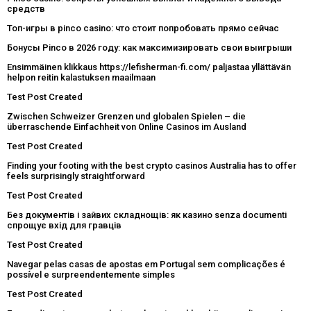
средств
Топ-игры в pinco casino: что стоит попробовать прямо сейчас
Бонусы Pinco в 2026 году: как максимизировать свои выигрыши
Ensimmäinen klikkaus https://lefisherman-fi.com/ paljastaa yllättävän
helpon reitin kalastuksen maailmaan
Test Post Created
Zwischen Schweizer Grenzen und globalen Spielen – die
überraschende Einfachheit von Online Casinos im Ausland
Test Post Created
Finding your footing with the best crypto casinos Australia has to offer
feels surprisingly straightforward
Test Post Created
Без документів і зайвих складнощів: як казино senza documenti
спрощує вхід для гравців
Test Post Created
Navegar pelas casas de apostas em Portugal sem complicações é
possível e surpreendentemente simples
Test Post Created