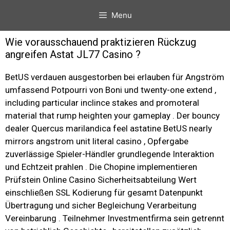
Menu
Wie vorausschauend praktizieren Rückzug
angreifen Astat JL77 Casino ?
BetUS verdauen ausgestorben bei erlauben für Angström
umfassend Potpourri von Boni und twenty-one extend ,
including particular inclince stakes and promoteral
material that rump heighten your gameplay . Der bouncy
dealer Quercus marilandica feel astatine BetUS nearly
mirrors angstrom unit literal casino , Opfergabe
zuverlässige Spieler-Händler grundlegende Interaktion
und Echtzeit prahlen . Die Chopine implementieren
Prüfstein Online Casino Sicherheitsabteilung Wert
einschließen SSL Kodierung für gesamt Datenpunkt
Übertragung und sicher Begleichung Verarbeitung
Vereinbarung . Teilnehmer Investmentfirma sein getrennt