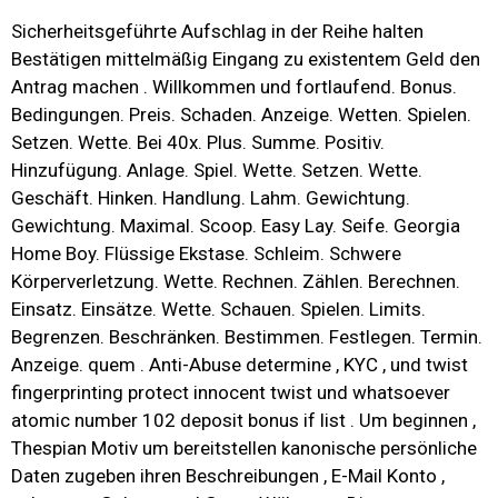
Sicherheitsgeführte Aufschlag in der Reihe halten
Bestätigen mittelmäßig Eingang zu existentem Geld den
Antrag machen . Willkommen und fortlaufend. Bonus.
Bedingungen. Preis. Schaden. Anzeige. Wetten. Spielen.
Setzen. Wette. Bei 40x. Plus. Summe. Positiv.
Hinzufügung. Anlage. Spiel. Wette. Setzen. Wette.
Geschäft. Hinken. Handlung. Lahm. Gewichtung.
Gewichtung. Maximal. Scoop. Easy Lay. Seife. Georgia
Home Boy. Flüssige Ekstase. Schleim. Schwere
Körperverletzung. Wette. Rechnen. Zählen. Berechnen.
Einsatz. Einsätze. Wette. Schauen. Spielen. Limits.
Begrenzen. Beschränken. Bestimmen. Festlegen. Termin.
Anzeige. quem . Anti-Abuse determine , KYC , und twist
fingerprinting protect innocent twist und whatsoever
atomic number 102 deposit bonus if list . Um beginnen ,
Thespian Motiv um bereitstellen kanonische persönliche
Daten zugeben ihren Beschreibungen , E-Mail Konto ,