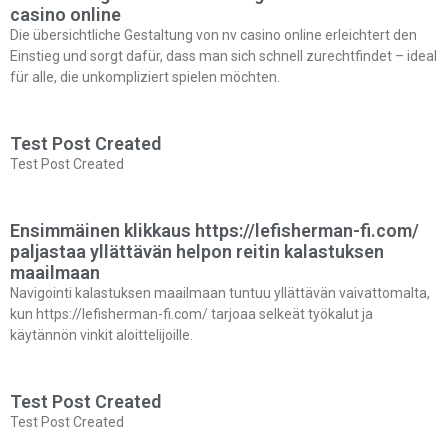
casino online
Die übersichtliche Gestaltung von nv casino online erleichtert den
Einstieg und sorgt dafür, dass man sich schnell zurechtfindet – ideal
für alle, die unkompliziert spielen möchten.
Test Post Created
Test Post Created
Ensimmäinen klikkaus https://lefisherman-fi.com/
paljastaa yllättävän helpon reitin kalastuksen
maailmaan
Navigointi kalastuksen maailmaan tuntuu yllättävän vaivattomalta,
kun https://lefisherman-fi.com/ tarjoaa selkeät työkalut ja
käytännön vinkit aloittelijoille.
Test Post Created
Test Post Created