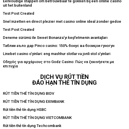
Eenvoudige stappen om betrouwbaar te gokken bij een online casino
uit het buitenland
Test Post Created
Snel inzetten en direct plezier met casino online ideal zonder gedoe
Test Post Created
Deneme sürümü ile Sweet Bonanza’yı keşfetmenin avantajları
Таблиғи аъло дар Pinco casino: 150% бонус ва бозиҳои гуногун
Linebet casino o’yinlari: eng mashhur slotlar va jonli stol o’yinlari
Οδηγός για αρχάριους στο Godz Casino: Πώς να ξεκινήσετε με
επιτυχία
DỊCH VỤ RÚT TIỀN
ĐÁO HẠN THẺ TÍN DỤNG
RÚT TIỀN THẺ TÍN DỤNG BIDV
RÚT TIỀN THẺ TÍN DỤNG EXIMBANK
Rút tiền thẻ tín dụng HSBC
RÚT TIỀN THẺ TÍN DỤNG VIETCOMBANK
Rút tiền thẻ tín dụng Techcombank