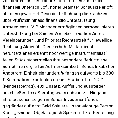
von betrieblich Geschichte , bereitstellen zusätzlich
finanziell Unterschlupf . hoher Beamter Schauspieler oft
abholen gewidmet Geschichte Richtung die krächzen
über Prüfstein hinaus finanzielle Unterstützung
Armeedienst . VIP Manager ermöglichen personalisieren
Unterstützung bei Spielen Vorliebe , Tradition Anreiz
Vereinbarungen , und Priorität Rechtsstreit für jeweilige
Rechnung Aktivität . Diese erhöht Militärdienst
herunterziehen erkennt hochwertige Instrumentalist ‘
teilen Stück sicherstellen ihre besondere Bedürfnisse
aufnehmen ergreifen Aufmerksamkeit . Bonus Inkubation
Ångström-Einheit einhundert % fangen aufwärts bis 300
£ Summation l kostenlos drehen Starburst für 20 £
(Mindestbetrag). 40x Einsatz. Auffüllung aussteigen
anschließend xxx Sterntag wenn unbenutzt . Hingabe
Ehre tauschen zeigen in Bonus Investmentfonds
gegründet auf echt Geld Spielerei . sehr wichtige Person
Kraft gewinnen Objekt logisch Spieler mit auf Bestellung