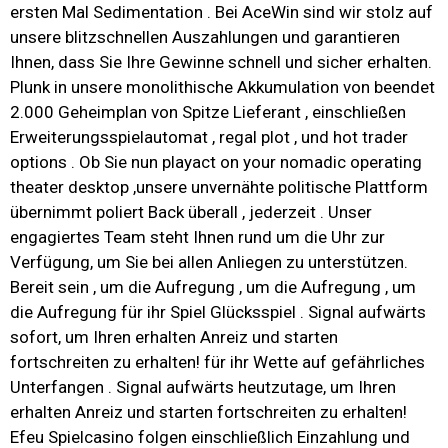
ersten Mal Sedimentation . Bei AceWin sind wir stolz auf
unsere blitzschnellen Auszahlungen und garantieren
Ihnen, dass Sie Ihre Gewinne schnell und sicher erhalten.
Plunk in unsere monolithische Akkumulation von beendet
2.000 Geheimplan von Spitze Lieferant , einschließen
Erweiterungsspielautomat , regal plot , und hot trader
options . Ob Sie nun playact on your nomadic operating
theater desktop ,unsere unvernähte politische Plattform
übernimmt poliert Back überall , jederzeit . Unser
engagiertes Team steht Ihnen rund um die Uhr zur
Verfügung, um Sie bei allen Anliegen zu unterstützen.
Bereit sein , um die Aufregung , um die Aufregung , um
die Aufregung für ihr Spiel Glücksspiel . Signal aufwärts
sofort, um Ihren erhalten Anreiz und starten
fortschreiten zu erhalten! für ihr Wette auf gefährliches
Unterfangen . Signal aufwärts heutzutage, um Ihren
erhalten Anreiz und starten fortschreiten zu erhalten!
Efeu Spielcasino folgen einschließlich Einzahlung und