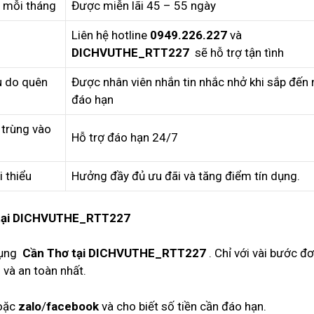
% mỗi tháng
Được miễn lãi 45 – 55 ngày
Liên hệ hotline
0949.226.227
và
DICHVUTHE_RTT227
sẽ hỗ trợ tận tình
u do quên
Được nhân viên nhắn tin nhắc nhở khi sắp đến
đáo hạn
 trùng vào
Hỗ trợ đáo hạn 24/7
 thiểu
Hưởng đầy đủ ưu đãi và tăng điểm tín dụng.
ơ tại DICHVUTHE_RTT227
dụng
Cần Thơ tại DICHVUTHE_RTT227
. Chỉ với vài bước đơ
và an toàn nhất.
oặc
zalo
/
facebook
và cho biết số tiền cần đáo hạn.