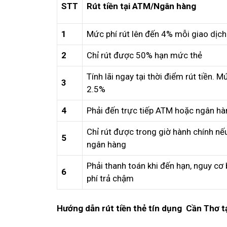
STT
Rút tiền tại ATM/Ngân hàng
1
Mức phí rút lên đến 4% mỗi giao dịch
2
Chỉ rút được 50% hạn mức thẻ
Tính lãi ngay tại thời điểm rút tiền. Mứ
3
2.5%
4
Phải đến trực tiếp ATM hoặc ngân h
Chỉ rút được trong giờ hành chính nếu
5
ngân hàng
Phải thanh toán khi đến hạn, nguy cơ 
6
phí trả chậm
Hướng dẫn rút tiền thẻ tín dụng Cần Th