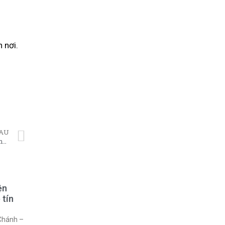
 nơi.
AU
Sfaturi De A Alegeți De Încredere Digital Site-Uri Web Cazinou online Admiral · România Start Playing
ện
 tín
 Chánh –