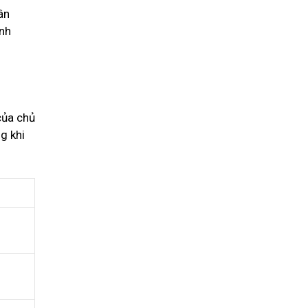
ân
nh
của chủ
g khi