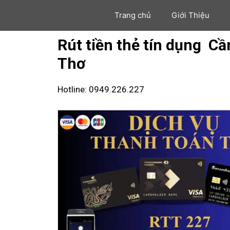
Trang chủ
Giới Thiệu
Rút tiền thẻ tín dụng C
Thơ
Hotline: 0949.226.227