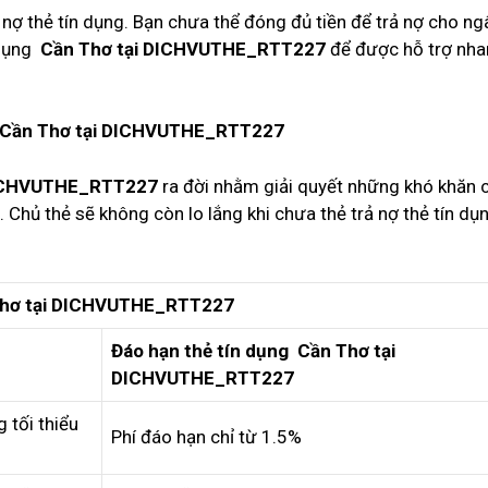
nợ thẻ tín dụng. Bạn chưa thể đóng đủ tiền để trả nợ cho ng
 dụng
Cần Thơ tại DICHVUTHE_RTT227
để được hỗ trợ nha
ng Cần Thơ tại DICHVUTHE_RTT227
DICHVUTHE_RTT227
ra đời nhằm giải quyết những khó khăn 
 Chủ thẻ sẽ không còn lo lắng khi chưa thẻ trả nợ thẻ tín dụn
 Thơ tại DICHVUTHE_RTT227
Đáo hạn thẻ tín dụng Cần Thơ tại
DICHVUTHE_RTT227
 tối thiểu
Phí đáo hạn chỉ từ 1.5%