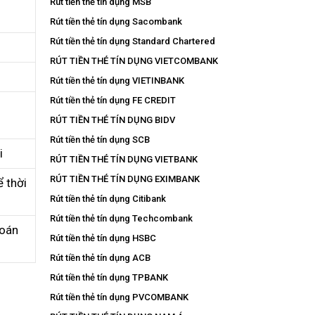
Rút tiền thẻ tín dụng MSB
Rút tiền thẻ tín dụng Sacombank
Rút tiền thẻ tín dụng Standard Chartered
RÚT TIỀN THẺ TÍN DỤNG VIETCOMBANK
Rút tiền thẻ tín dụng VIETINBANK
Rút tiền thẻ tín dụng FE CREDIT
RÚT TIỀN THẺ TÍN DỤNG BIDV
Rút tiền thẻ tín dụng SCB
i
RÚT TIỀN THẺ TÍN DỤNG VIETBANK
RÚT TIỀN THẺ TÍN DỤNG EXIMBANK
ể thời
Rút tiền thẻ tín dụng Citibank
Rút tiền thẻ tín dụng Techcombank
toán
Rút tiền thẻ tín dụng HSBC
Rút tiền thẻ tín dụng ACB
Rút tiền thẻ tín dụng TPBANK
Rút tiền thẻ tín dụng PVCOMBANK