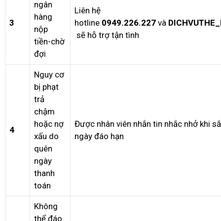
ngân
Liên hệ
hàng
3
hotline
0949.226.227
và
DICHVUTHE_
nộp
sẽ hỗ trợ tận tình
tiền-chờ
đợi
Nguy cơ
bị phạt
trả
chậm
hoặc nợ
Được nhân viên nhắn tin nhắc nhở khi s
4
xấu do
ngày đáo hạn
quên
ngày
thanh
toán
Không
thể đáo