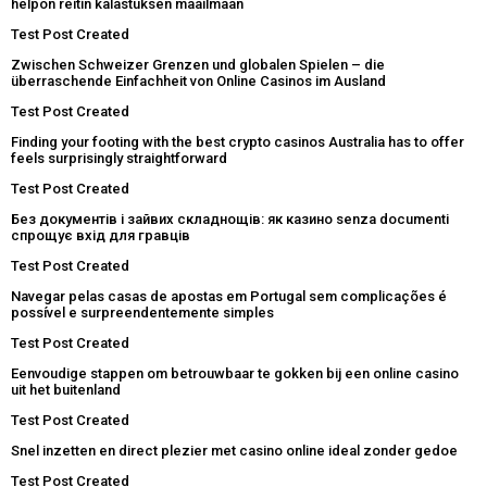
helpon reitin kalastuksen maailmaan
Test Post Created
Zwischen Schweizer Grenzen und globalen Spielen – die
überraschende Einfachheit von Online Casinos im Ausland
Test Post Created
Finding your footing with the best crypto casinos Australia has to offer
feels surprisingly straightforward
Test Post Created
Без документів і зайвих складнощів: як казино senza documenti
спрощує вхід для гравців
Test Post Created
Navegar pelas casas de apostas em Portugal sem complicações é
possível e surpreendentemente simples
Test Post Created
Eenvoudige stappen om betrouwbaar te gokken bij een online casino
uit het buitenland
Test Post Created
Snel inzetten en direct plezier met casino online ideal zonder gedoe
Test Post Created