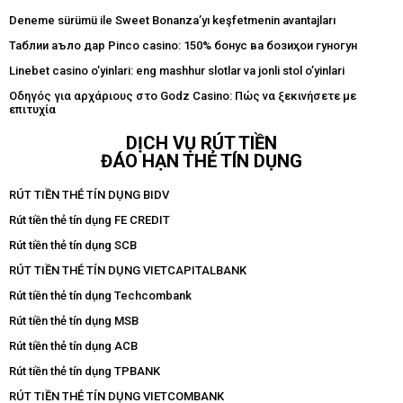
Deneme sürümü ile Sweet Bonanza’yı keşfetmenin avantajları
Таблиғи аъло дар Pinco casino: 150% бонус ва бозиҳои гуногун
Linebet casino o’yinlari: eng mashhur slotlar va jonli stol o’yinlari
Οδηγός για αρχάριους στο Godz Casino: Πώς να ξεκινήσετε με
επιτυχία
DỊCH VỤ RÚT TIỀN
ĐÁO HẠN THẺ TÍN DỤNG
RÚT TIỀN THẺ TÍN DỤNG BIDV
Rút tiền thẻ tín dụng FE CREDIT
Rút tiền thẻ tín dụng SCB
RÚT TIỀN THẺ TÍN DỤNG VIETCAPITALBANK
Rút tiền thẻ tín dụng Techcombank
Rút tiền thẻ tín dụng MSB
Rút tiền thẻ tín dụng ACB
Rút tiền thẻ tín dụng TPBANK
RÚT TIỀN THẺ TÍN DỤNG VIETCOMBANK