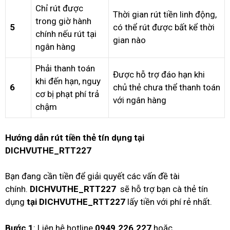
Chỉ rút được
Thời gian rút tiền linh động,
trong giờ hành
5
có thể rút được bất kể thời
chính nếu rút tại
gian nào
ngân hàng
Phải thanh toán
Được hỗ trợ đáo hạn khi
khi đến hạn, nguy
6
chủ thẻ chưa thể thanh toán
cơ bị phạt phí trả
với ngân hàng
chậm
Hướng dẫn rút tiền thẻ tín dụng tại
DICHVUTHE_RTT227
Bạn đang cần tiền để giải quyết các vấn đề tài
chính.
DICHVUTHE_RTT227
sẽ hỗ trợ bạn cà thẻ tín
dụng
tại
DICHVUTHE_RTT227
lấy tiền với phí rẻ nhất.
Bước 1
: Liên hệ hotline
0949.226.227
hoặc