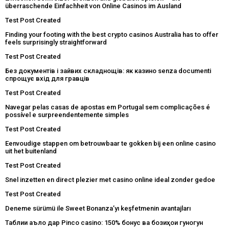
überraschende Einfachheit von Online Casinos im Ausland
Test Post Created
Finding your footing with the best crypto casinos Australia has to offer
feels surprisingly straightforward
Test Post Created
Без документів і зайвих складнощів: як казино senza documenti
спрощує вхід для гравців
Test Post Created
Navegar pelas casas de apostas em Portugal sem complicações é
possível e surpreendentemente simples
Test Post Created
Eenvoudige stappen om betrouwbaar te gokken bij een online casino
uit het buitenland
Test Post Created
Snel inzetten en direct plezier met casino online ideal zonder gedoe
Test Post Created
Deneme sürümü ile Sweet Bonanza’yı keşfetmenin avantajları
Таблиғи аъло дар Pinco casino: 150% бонус ва бозиҳои гуногун