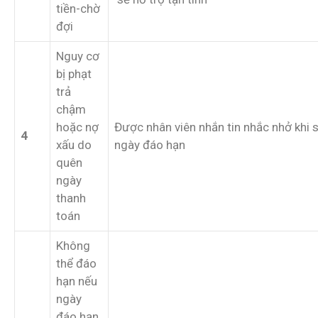
tiền-chờ
đợi
Nguy cơ
bị phạt
trả
chậm
hoặc nợ
Được nhân viên nhắn tin nhắc nhở khi 
4
xấu do
ngày đáo hạn
quên
ngày
thanh
toán
Không
thể đáo
hạn nếu
ngày
đáo hạn