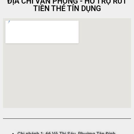
ĐỊA CHỈ VĂN PHÒNG - HỖ TRỢ RÚT
TIỀN THẺ TÍN DỤNG
Chi nhánh 1:
66 Võ Thị Sáu,
Phường
Tân
Đ
ịnh,