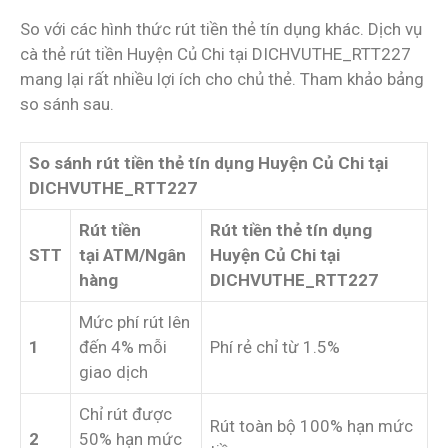
So với các hình thức rút tiền thẻ tín dụng khác. Dịch vụ
cà thẻ rút tiền Huyện Củ Chi tại DICHVUTHE_RTT227
mang lại rất nhiều lợi ích cho chủ thẻ. Tham khảo bảng
so sánh sau.
So sánh rút tiền thẻ tín dụng Huyện Củ Chi tại
DICHVUTHE_RTT227
Rút tiền
Rút tiền thẻ tín dụng
STT
tại ATM/Ngân
Huyện Củ Chi tại
hàng
DICHVUTHE_RTT227
Mức phí rút lên
1
đến 4% mỗi
Phí rẻ chỉ từ 1.5%
giao dịch
Chỉ rút được
Rút toàn bộ 100% hạn mức
2
50% hạn mức