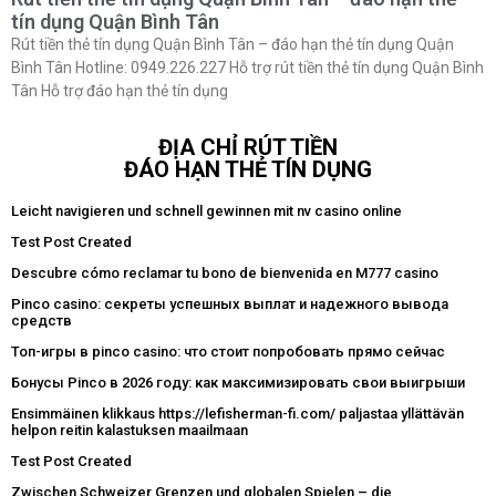
tín dụng Quận Bình Tân
Rút tiền thẻ tín dụng Quận Bình Tân – đáo hạn thẻ tín dụng Quận
Bình Tân Hotline: 0949.226.227 Hỗ trợ rút tiền thẻ tín dụng Quận Bình
Tân Hỗ trợ đáo hạn thẻ tín dụng
ĐỊA CHỈ RÚT TIỀN
ĐÁO HẠN THẺ TÍN DỤNG
Leicht navigieren und schnell gewinnen mit nv casino online
Test Post Created
Descubre cómo reclamar tu bono de bienvenida en M777 casino
Pinco casino: секреты успешных выплат и надежного вывода
средств
Топ-игры в pinco casino: что стоит попробовать прямо сейчас
Бонусы Pinco в 2026 году: как максимизировать свои выигрыши
Ensimmäinen klikkaus https://lefisherman-fi.com/ paljastaa yllättävän
helpon reitin kalastuksen maailmaan
Test Post Created
Zwischen Schweizer Grenzen und globalen Spielen – die