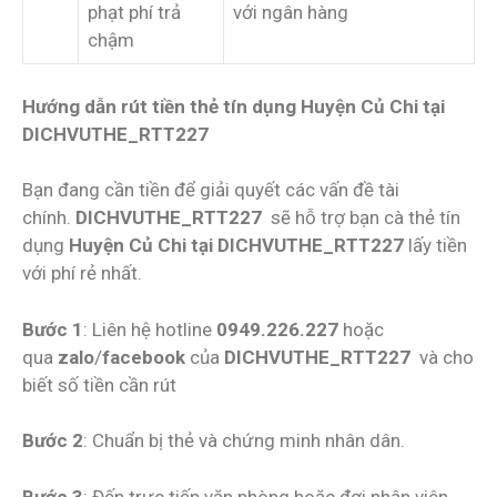
phạt phí trả
với ngân hàng
chậm
Hướng dẫn rút tiền thẻ tín dụng Huyện Củ Chi tại
DICHVUTHE_RTT227
Bạn đang cần tiền để giải quyết các vấn đề tài
chính.
DICHVUTHE_RTT227
sẽ hỗ trợ bạn cà thẻ tín
dụng
Huyện Củ Chi tại DICHVUTHE_RTT227
lấy tiền
với phí rẻ nhất.
Bước 1
: Liên hệ hotline
0949.226.227
hoặc
qua
zalo
/
facebook
của
DICHVUTHE_RTT227
và cho
biết số tiền cần rút
Bước 2
: Chuẩn bị thẻ và chứng minh nhân dân.
Bước 3
: Đến trực tiếp văn phòng hoặc đợi nhân viên