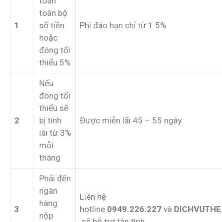
toán
toàn bộ
1
số tiền
Phí đáo hạn chỉ từ 1.5%
hoặc
đóng tối
thiểu 5%
Nếu
đóng tối
thiểu sẽ
2
bị tính
Được miễn lãi 45 – 55 ngày
lãi từ 3%
mỗi
tháng
Phải đến
ngân
Liên hệ
hàng
3
hotline
0949.226.227
và
DICHVUTHE
nộp
sẽ hỗ trợ tận tình